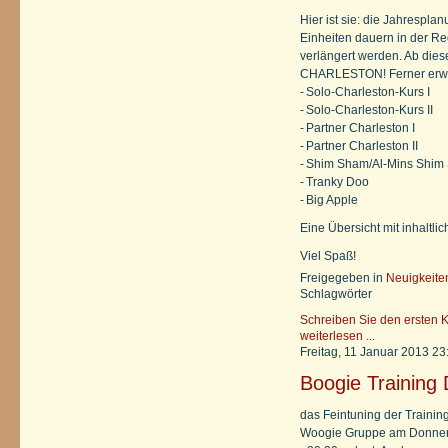
Hier ist sie: die Jahrespla
Einheiten dauern in der Re
verlängert werden. Ab dies
CHARLESTON! Ferner erwar
-
Solo-Charleston-Kurs I
-
Solo-Charleston-Kurs II
-
Partner Charleston I
-
Partner Charleston II
-
Shim Sham/Al-Mins Shim
-
Tranky Doo
-
Big Apple
Eine Übersicht mit inhaltl
Viel Spaß!
Freigegeben in
Neuigkeite
Schlagwörter
Schreiben Sie den ersten 
weiterlesen ...
Freitag, 11 Januar 2013 23
Boogie Training
das Feintuning der Trainin
Woogie Gruppe am Donnerst