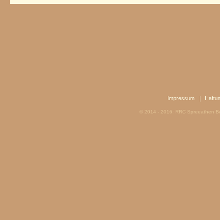
|
Impressum
Haftu
© 2014 - 2016: RRC Spreeathen Be