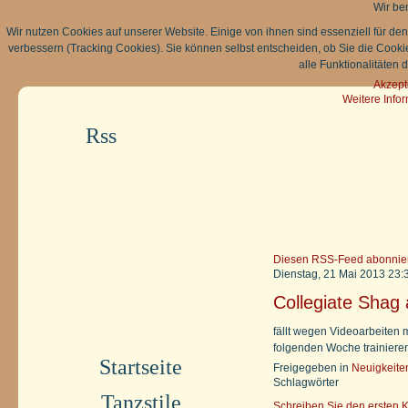
Wir be
Wir nutzen Cookies auf unserer Website. Einige von ihnen sind essenziell für de
verbessern (Tracking Cookies). Sie können selbst entscheiden, ob Sie die Cooki
alle Funktionalitäten 
Akzept
Weitere Info
Rss
Diesen RSS-Feed abonnie
Dienstag, 21 Mai 2013 23:
Collegiate Shag
fällt wegen Videoarbeiten 
folgenden Woche trainiere
Startseite
Freigegeben in
Neuigkeite
Schlagwörter
Tanzstile
Schreiben Sie den ersten 