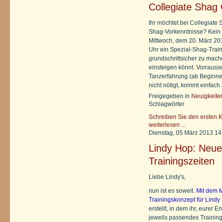
Collegiate Shag
Ihr möchtet bei Collegiat
Shag-Vorkenntnisse? Kein 
Mittwoch, dem 20. März 201
Uhr ein Spezial-Shag-Traini
grundschrittsicher zu mach
einsteigen könnt. Vorrausse
Tanzerfahrung (ab Beginner
nicht nötigt, kommt einfach
Freigegeben in
Neuigkeite
Schlagwörter
Schreiben Sie den ersten 
weiterlesen ...
Dienstag, 05 März 2013 14
Lindy Hop: Neue
Trainingszeiten
Liebe Lindy's,
nun ist es soweit.
Mit dem M
Trainingskonzept für Lindy
erstellt, in dem ihr, eurer 
jeweils passendes Training