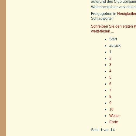
aufgrund des Clubjubiläums
Weihnachtsfeier verzichten
Freigegeben in
Neuigkeite
Schlagwörter
Schreiben Sie den ersten 
weiterlesen ...
Start
Zurück
1
2
3
4
5
6
7
8
9
10
Weiter
Ende
Seite 1 von 14