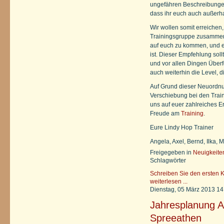
ungefähren Beschreibungen
dass ihr euch auch außerha
Wir wollen somit erreiche
Trainingsgruppe zusammenk
auf euch zu kommen, und eu
ist. Dieser Empfehlung sollt
und vor allen Dingen Überf
auch weiterhin die Level, 
Auf Grund dieser Neuordnu
Verschiebung bei den Trai
uns auf euer zahlreiches 
Freude am
Training
.
Eure Lindy Hop Trainer
Angela, Axel, Bernd, Ilka,
Freigegeben in
Neuigkeite
Schlagwörter
Schreiben Sie den ersten 
weiterlesen ...
Dienstag, 05 März 2013 14
Jahresplanung Au
Spreeathen