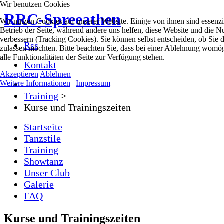
Wir benutzen Cookies
RRC-Spreeathen
Wir nutzen Cookies auf unserer Website. Einige von ihnen sind essenzie
Betrieb der Seite, während andere uns helfen, diese Website und die N
verbessern (Tracking Cookies). Sie können selbst entscheiden, ob Sie 
Rss
zulassen möchten. Bitte beachten Sie, dass bei einer Ablehnung womög
alle Funktionalitäten der Seite zur Verfügung stehen.
Kontakt
Akzeptieren
Ablehnen
Weitere Informationen
|
Impressum
Training
>
Kurse und Trainingszeiten
Startseite
Tanzstile
Training
Showtanz
Unser Club
Galerie
FAQ
Kurse und Trainingszeiten