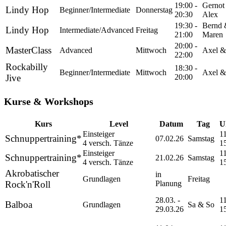
19:00 -
Gernot
Lindy Hop
Beginner/Intermediate
Donnerstag
20:30
Alex
19:30 -
Bernd
Lindy Hop
Intermediate/Advanced
Freitag
21:00
Maren
20:00 -
MasterClass
Advanced
Mittwoch
Axel &
22:00
Rockabilly
18:30 -
Beginner/Intermediate
Mittwoch
Axel &
Jive
20:00
Kurse & Workshops
Kurs
Level
Datum
Tag
U
Einsteiger
11
Schnuppertraining*
07.02.26
Samstag
4 versch. Tänze
1
Einsteiger
11
Schnuppertraining*
21.02.26
Samstag
4 versch. Tänze
1
Akrobatischer
in
Grundlagen
Freitag
Rock'n'Roll
Planung
28.03. -
11
Balboa
Grundlagen
Sa & So
29.03.26
1