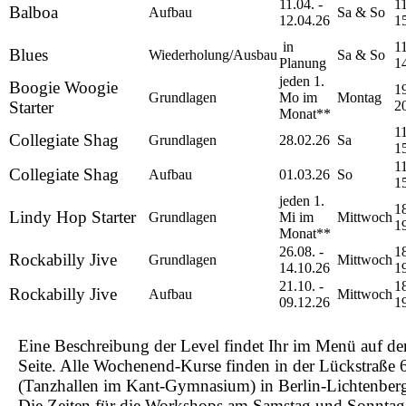
11.04. -
11
Balboa
Aufbau
Sa & So
12.04.26
1
in
11
Blues
Wiederholung/Ausbau
Sa & So
Planung
1
jeden 1.
Boogie Woogie
19
Grundlagen
Mo im
Montag
Starter
2
Monat**
11
Collegiate Shag
Grundlagen
28.02.26
Sa
1
11
Collegiate Shag
Aufbau
01.03.26
So
1
jeden 1.
18
Lindy Hop Starter
Grundlagen
Mi im
Mittwoch
1
Monat**
26.08. -
18
Rockabilly Jive
Grundlagen
Mittwoch
14.10.26
1
21.10. -
18
Rockabilly Jive
Aufbau
Mittwoch
09.12.26
1
Eine Beschreibung der Level findet Ihr im Menü auf der
Seite. Alle Wochenend-Kurse finden in der Lückstraße 
(Tanzhallen im Kant-Gymnasium) in Berlin-Lichtenberg 
Die Zeiten für die Workshops am Samstag und Sonntag