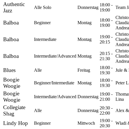
Authentic
18:00 -
Alle Solo
Donnerstag
Team J
Jazz
19:00
Christ
18:00 -
Balboa
Beginner
Montag
Claudi
19:00
Andrea
Christ
19:00 -
Balboa
Intermediate
Montag
Claudi
20:15
Andrea
Christ
20:15 -
Balboa
Intermediate/Advanced
Montag
Claudi
21:30
Andrea
18:00 -
Blues
Alle
Freitag
Jule &
19:30
Boogie
18:00 -
Beginner/Intermediate
Montag
Peter L
Woogie
19:30
Boogie
19:00 -
Thoma
Intermediate/Advanced
Donnerstag
Woogie
21:00
Lina
Collegiate
20:30 -
Alle
Donnerstag
Alex &
Shag
22:00
19:00 -
Lindy Hop
Beginner
Mittwoch
Wladi 
20:30