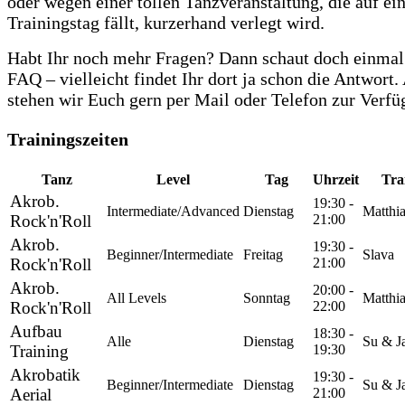
oder wegen einer tollen Tanzveranstaltung, die auf ei
Trainingstag fällt, kurzerhand verlegt wird.
Habt Ihr noch mehr Fragen? Dann schaut doch einmal
FAQ – vielleicht findet Ihr dort ja schon die Antwort
stehen wir Euch gern per Mail oder Telefon zur Verfü
Trainingszeiten
Tanz
Level
Tag
Uhrzeit
Tra
Akrob.
19:30 -
Intermediate/Advanced
Dienstag
Matthi
Rock'n'Roll
21:00
Akrob.
19:30 -
Beginner/Intermediate
Freitag
Slava
Rock'n'Roll
21:00
Akrob.
20:00 -
All Levels
Sonntag
Matthi
Rock'n'Roll
22:00
Aufbau
18:30 -
Alle
Dienstag
Su & J
Training
19:30
Akrobatik
19:30 -
Beginner/Intermediate
Dienstag
Su & J
Aerial
21:00