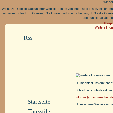
Wir be
Wir nutzen Cookies auf unserer Website. Einige von ihnen sind essenziell für de
verbessern (Tracking Cookies). Sie können selbst entscheiden, ob Sie die Cooki
alle Funktionalitäten 
Akzept
Weitere Info
Rss
Du möchtest uns erreichen?
Schreib uns bitte direkt per
infomail@rrc-spreeathen.d
Startseite
Unsere neue Website ist ber
Tanzstile