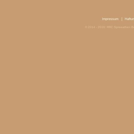
|
Impressum
Haftu
© 2014 - 2016: RRC Spreeathen Be