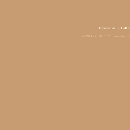
|
Impressum
Haftu
© 2014 - 2016: RRC Spreeathen Be