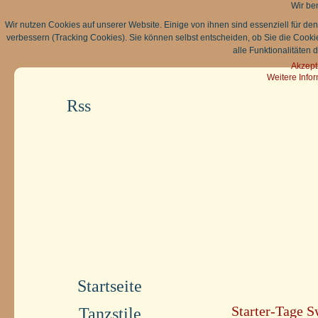
Wir be
Wir nutzen Cookies auf unserer Website. Einige von ihnen sind essenziell für de
verbessern (Tracking Cookies). Sie können selbst entscheiden, ob Sie die Cooki
alle Funktionalitäten 
Akzept
Weitere Info
Rss
Startseite
Starter-Tage 
Tanzstile