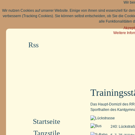
Wir be
Wir nutzen Cookies auf unserer Website. Einige von ihnen sind essenziell für de
verbessern (Tracking Cookies). Sie können selbst entscheiden, ob Sie die Cooki
alle Funktionalitäten 
Akzept
Weitere Info
Rss
Trainingsst
Das Haupt-Domizil des RRC
Sporthallen des Kantgymnas
Startseite
240: Lückstraß
Tanzstile