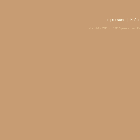
|
Impressum
Haftu
© 2014 - 2016: RRC Spreeathen Be