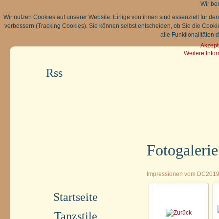
Wir be
Wir nutzen Cookies auf unserer Website. Einige von ihnen sind essenziell für de
verbessern (Tracking Cookies). Sie können selbst entscheiden, ob Sie die Cooki
alle Funktionalitäten 
Akzept
Weitere Info
Rss
Fotogaleri
Impressionen vom DC2019
Startseite
Tanzstile