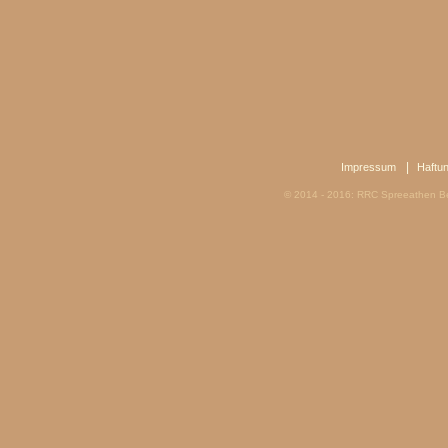
|
Impressum
Haftu
© 2014 - 2016: RRC Spreeathen Be