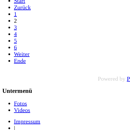
Start
Zurück
1
2
3
4
5
6
Weiter
Ende
Powered by
P
Untermenü
Fotos
Videos
Impressum
|