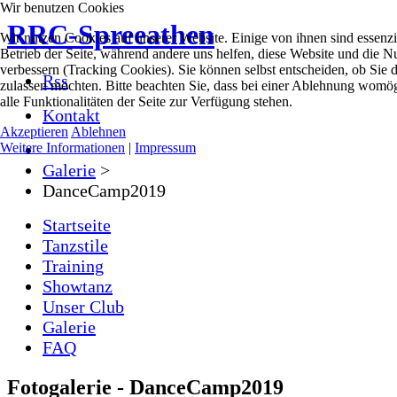
Wir benutzen Cookies
RRC-Spreeathen
Wir nutzen Cookies auf unserer Website. Einige von ihnen sind essenzie
Betrieb der Seite, während andere uns helfen, diese Website und die N
verbessern (Tracking Cookies). Sie können selbst entscheiden, ob Sie 
Rss
zulassen möchten. Bitte beachten Sie, dass bei einer Ablehnung womög
alle Funktionalitäten der Seite zur Verfügung stehen.
Kontakt
Akzeptieren
Ablehnen
Weitere Informationen
|
Impressum
Galerie
>
DanceCamp2019
Startseite
Tanzstile
Training
Showtanz
Unser Club
Galerie
FAQ
Fotogalerie - DanceCamp2019