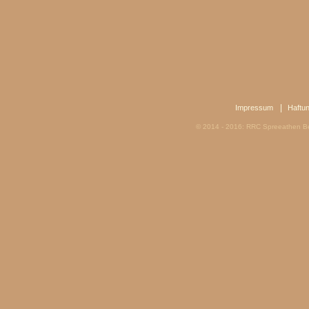
|
Impressum
Haftu
© 2014 - 2016: RRC Spreeathen Be