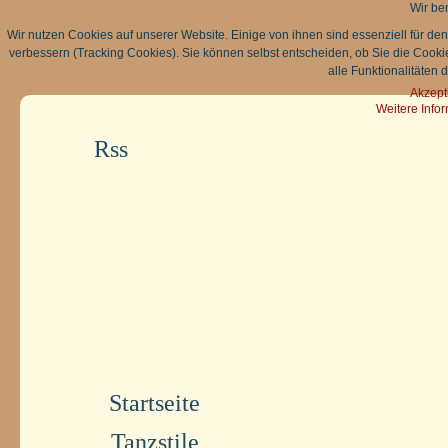
Wir be
Wir nutzen Cookies auf unserer Website. Einige von ihnen sind essenziell für de
verbessern (Tracking Cookies). Sie können selbst entscheiden, ob Sie die Cooki
alle Funktionalitäten 
Akzept
Weitere Info
Rss
Startseite
Tanzstile