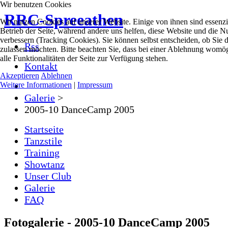
Wir benutzen Cookies
RRC-Spreeathen
Wir nutzen Cookies auf unserer Website. Einige von ihnen sind essenzie
Betrieb der Seite, während andere uns helfen, diese Website und die N
verbessern (Tracking Cookies). Sie können selbst entscheiden, ob Sie 
Rss
zulassen möchten. Bitte beachten Sie, dass bei einer Ablehnung womög
alle Funktionalitäten der Seite zur Verfügung stehen.
Kontakt
Akzeptieren
Ablehnen
Weitere Informationen
|
Impressum
Galerie
>
2005-10 DanceCamp 2005
Startseite
Tanzstile
Training
Showtanz
Unser Club
Galerie
FAQ
Fotogalerie - 2005-10 DanceCamp 2005